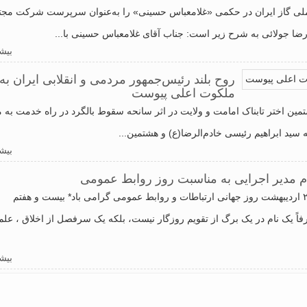
ی گاز ایران در حکمی «غلامعباس حسینی» را به‌عنوان سرپرست شرکت مجت
 جولائی به شرح زیر است: جناب آقای غلامعباس حسینی با...
بیشت
روح بلند رئیس‌جمهور مردمی و انقلابی ایران به
ملکوت اعلی پیوست
ن اختر تابناک امامت و ولایت در اثر سانحه سقوط بالگرد در راه خدمت به 
ه سید ابراهیم رئیسی خادم‌الرضا(ع) و هشتمین...
بیشت
ام مدیر اجرایی به مناسبت روز روابط عمومی
*٢٧ اردیبهشت روز جهانی ارتباطات و روابط عمومی گرامی باد* بیست و هفتم
ً یک نام در یک برگ از تقویم روزگار نیست، بلکه یک سرفصل از اخلاق ، علم
بیشت