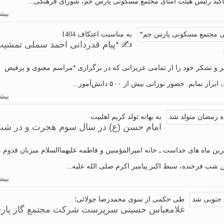
کید رئیس هیئت امنای مجتمع مسکونی پارس جم،‌ شورای فرهنگی...
بیشت
به مناسبت اعتکاف 1404
✍️ *پیام قدردانی احمد سملی تمشی
قدیر و تشکر خود را از تمامی عزیزانی که در برگزاری *مراسم معنوی و پرفیض
م. حضور نورانی بیش از ۵۰۰ دانش‌آموز...
بیشت
به بهانه تولد کریم اهلبیت
امام حسن (ع) در سال سوم هجرت و در ش
ن ماه های خداست ـ خانه امیرالمؤمنین و فاطمه علیهماالسلام میزبان قدوم م
ن شب فرخنده، سبط اکبر پیامبر اکرم صلی الله علیه...
بیشت
طی حکمی از سوی محمدرضا جولائی؛
غلامعباس حسینی سرپرست شرکت مجتمع گاز پا